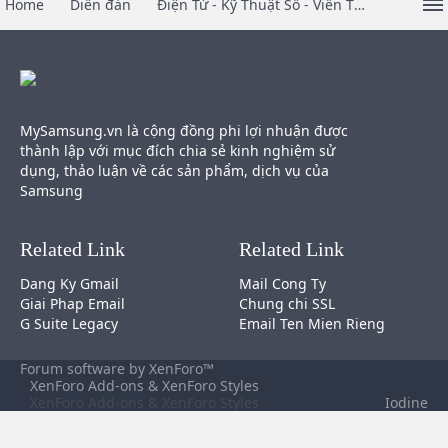
Home
Diễn đàn
Điện Tử - Kỹ Thuật Số - Viễn Thông
MySamsung.vn là cộng đồng phi lợi nhuận được
thành lập với mục đích chia sẻ kinh nghiệm sử
dụng, thảo luận về các sản phẩm, dịch vụ của
Samsung
Related Link
Related Link
Dang Ky Gmail
Mail Cong Ty
Giai Phap Email
Chung chi SSL
G Suite Legacy
Email Ten Mien Rieng
Forum software by XenForo™
XenForo Add-ons
&
XenForo Styles
XenForo Add-ons
&
XenForo Styles
Iodine