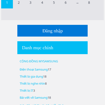
1
2
3
4
5
6
→
8
Đăng nhập
Danh mục chính
CỘNG ĐỒNG MYSAMSUNG
Điện thoại Samsung
17
Thiết bị gia dụng
18
Thiết bị nghe nhìn
8
Thiết bị IT
3
Bài viết về Samsung
18