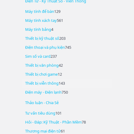
Điện Tử - Kỹ Thuật Số - Viễn Thông
Máy tính để bàn
129
Máy tính xách tay
561
Máy tính bảng
4
Thiết bị kỹ thuật số
203
Điện thoại và phụ kiện
745
Sim số và card
237
Thiết bị văn phòng
42
Thiết bị chơi game
12
Thiết bị viễn thông
143
Điện máy - Điện lạnh
750
Thảo luận - Chia Sẻ
Tư vấn tiêu dùng
101
Hỏi - Đáp: Kỹ Thuật - Phần Mềm
78
Thương mại điện tử
61