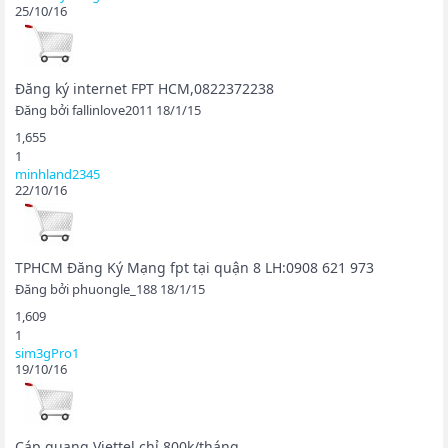
25/10/16
Đăng ký internet FPT HCM,0822372238
Đăng bởi
fallinlove2011
18/1/15
1,655
1
minhland2345
22/10/16
TPHCM Đăng Ký Mạng fpt tại quận 8 LH:0908 621 973
Đăng bởi
phuongle_188
18/1/15
1,609
1
sim3gPro1
19/10/16
Cáp quang Viettel chỉ 800k/tháng