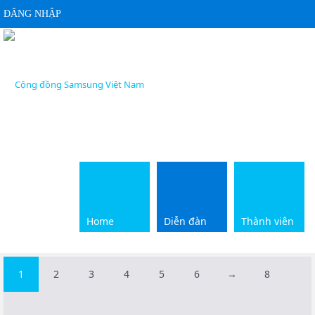
ĐĂNG NHẬP
Home
Diễn đàn
Điện Tử - Kỹ Thuật Số - Viễn Thông
Home
Diễn đàn
Thành viên
Thiết bị viễn thông
1
2
3
4
5
6
→
8