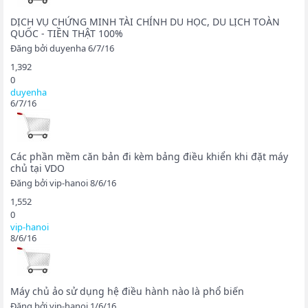
DỊCH VỤ CHỨNG MINH TÀI CHÍNH DU HỌC, DU LỊCH TOÀN
QUỐC - TIỀN THẬT 100%
Đăng bởi
duyenha
6/7/16
1,392
0
duyenha
6/7/16
Các phần mềm căn bản đi kèm bảng điều khiển khi đặt máy
chủ tại VDO
Đăng bởi
vip-hanoi
8/6/16
1,552
0
vip-hanoi
8/6/16
Máy chủ ảo sử dụng hệ điều hành nào là phổ biến
Đăng bởi
vip-hanoi
1/6/16