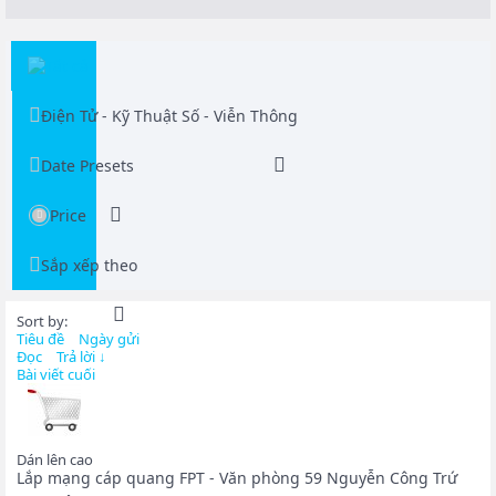
Tất cả
Điện Tử - Kỹ Thuật Số - Viễn Thông
Date Presets
Price
Sắp xếp theo
Sort by:
Tiêu đề
Ngày gửi
Đọc
Trả lời ↓
Bài viết cuối
Dán lên cao
Lắp mạng cáp quang FPT - Văn phòng 59 Nguyễn Công Trứ