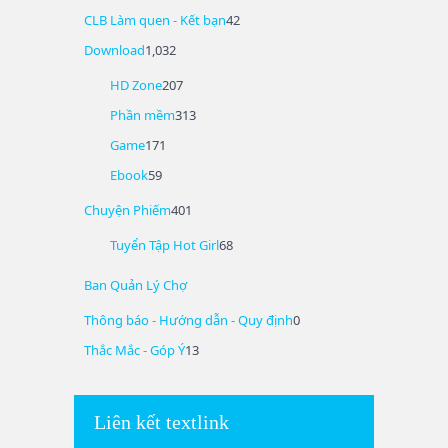
CLB Làm quen - Kết bạn
42
Download
1,032
HD Zone
207
Phần mềm
313
Game
171
Ebook
59
Chuyện Phiếm
401
Tuyển Tập Hot Girl
68
Ban Quản Lý Chợ
Thông báo - Hướng dẫn - Quy định
0
Thắc Mắc - Góp Ý
13
Liên kết textlink