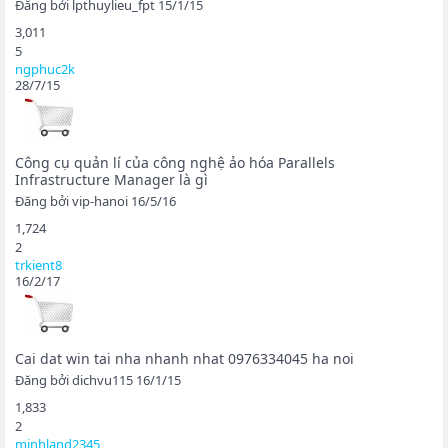
Đăng bởi
lpthuylieu_fpt
15/1/15
3,011
5
ngphuc2k
28/7/15
Công cụ quản lí của công nghệ ảo hóa Parallels
Infrastructure Manager là gì
Đăng bởi
vip-hanoi
16/5/16
1,724
2
trkient8
16/2/17
Cai dat win tai nha nhanh nhat 0976334045 ha noi
Đăng bởi
dichvu115
16/1/15
1,833
2
minhland2345