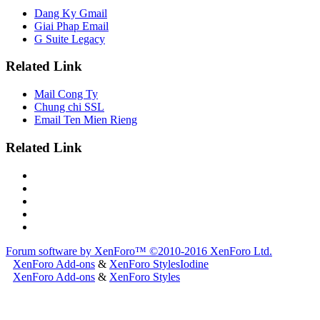
Dang Ky Gmail
Giai Phap Email
G Suite Legacy
Related Link
Mail Cong Ty
Chung chi SSL
Email Ten Mien Rieng
Related Link
Forum software by XenForo™
©2010-2016 XenForo Ltd.
XenForo Add-ons
&
XenForo Styles
Iodine
XenForo Add-ons
&
XenForo Styles