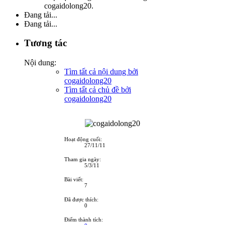
cogaidolong20.
Đang tải...
Đang tải...
Tương tác
Nội dung:
Tìm tất cả nội dung bởi
cogaidolong20
Tìm tất cả chủ đề bởi
cogaidolong20
Hoạt động cuối:
27/11/11
Tham gia ngày:
5/3/11
Bài viết:
7
Đã được thích:
0
Điểm thành tích: