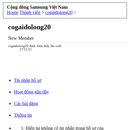
Cộng đồng Samsung Việt Nam
Home
Thành viên
>
cogaidolong20
>
cogaidolong20
New Member
cogaidolong20 được nhìn thấy lần cuối:
27/11/11
Tin nhắn hồ sơ
Hoạt động gần đây
Các bài đăng
Thông tin
Hiện tại không có tin nhắn trong hồ sơ của