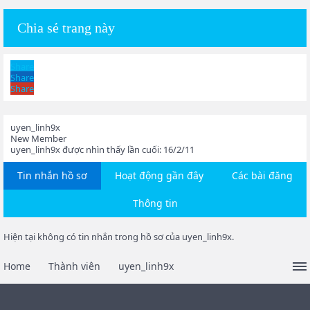
Chia sẻ trang này
Share
Share
Share
uyen_linh9x
New Member
uyen_linh9x được nhìn thấy lần cuối:
16/2/11
Tin nhắn hồ sơ
Hoạt động gần đây
Các bài đăng
Thông tin
Hiện tại không có tin nhắn trong hồ sơ của uyen_linh9x.
Home
Thành viên
uyen_linh9x