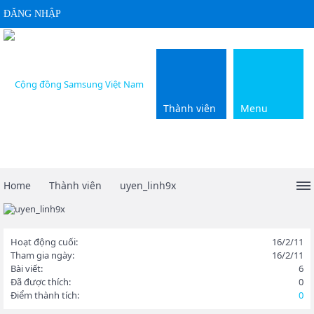
ĐĂNG NHẬP
Thành viên
Menu
Home
Thành viên
uyen_linh9x
Hoạt động cuối:
16/2/11
Tham gia ngày:
16/2/11
Bài viết:
6
Đã được thích:
0
Điểm thành tích:
0