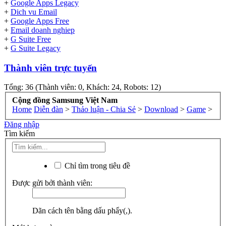
+
Google Apps Legacy
+
Dich vu Email
+
Google Apps Free
+
Email doanh nghiep
+
G Suite Free
+
G Suite Legacy
Thành viên trực tuyến
Tổng: 36 (Thành viên: 0, Khách: 24, Robots: 12)
Cộng đồng Samsung Việt Nam
Home
Diễn đàn
>
Thảo luận - Chia Sẻ
>
Download
>
Game
>
Đăng nhập
Tìm kiếm
Chỉ tìm trong tiêu đề
Được gửi bởi thành viên:
Dãn cách tên bằng dấu phẩy(,).