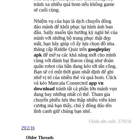
tránh xa nhiều quả bom nếu không game
sẽ cuối cùng.
Nhiệm vụ của bạn là dịch chuyển đông
đảo mảnh để khôi phục lại hình ảnh ban
đầu. Sally muốn tận hưởng kỳ nghì hè của
mình với những bộ trang phục thật đẹp
mắt, bạn hãy giúp cô ấy lựa chọn đồ nha.
thăng cấp Riddle Quiz trên
googleplay
apk
để mở ra các khả năng mới cho mình
cùng với đánh bại Baron cũng như đoàn
quân robot của hắn đang kéo tới tấn công.
Bạn sẽ có một thời gian nhất định để ghi
nhớ vị trí của nhiều thẻ và quả bom. Click
và kéo Mancala Connected
app vn
download
tránh tất cả phần lớn mảnh vụn
đang bay những nhất có thể. Tham gia
chuyến phiêu lưu thu thập nhiều viên kim
cương mà bạn thấy, chú ý đông đảo tên
lính canh giữ chúng bạn nhé.
Chỉnh sửa cuối:
27/6/16
29/2/16
Older Threads