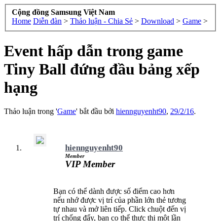
Cộng đồng Samsung Việt Nam
Home
Diễn đàn
>
Thảo luận - Chia Sẻ
>
Download
>
Game
>
Event hấp dẫn trong game
Tiny Ball đứng đầu bảng xếp
hạng
Thảo luận trong '
Game
' bắt đầu bởi
hiennguyenht90
,
29/2/16
.
hiennguyenht90
Member
VIP Member
Bạn có thể dành được số điểm cao hơn
nếu nhớ được vị trí của phần lớn thẻ tương
tự nhau và mở liên tiếp. Click chuột đến vị
trí chống đẩy, bạn co thể thực thi một lần