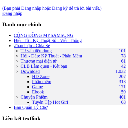
(Bạn phải Đăng nhập hoặc Đăng ký để trả lời bài viết.)
Đăng nhập
Danh mục chính
CỘNG ĐỒNG MYSAMSUNG
Điện Tử - Kỹ Thuật Số - Viễn Thông
Thảo luận - Chia Sẻ
Tư vấn tiêu dùng
101
Hỏi - Đáp: Kỹ Thuật - Phần Mềm
78
Thương mại điện tử
61
CLB Làm quen - Kết bạn
42
Download
1,032
HD Zone
207
Phần mềm
313
Game
171
Ebook
59
Chuyện Phiếm
401
Tuyển Tập Hot Girl
68
Ban Quản Lý Chợ
Liên kết textlink