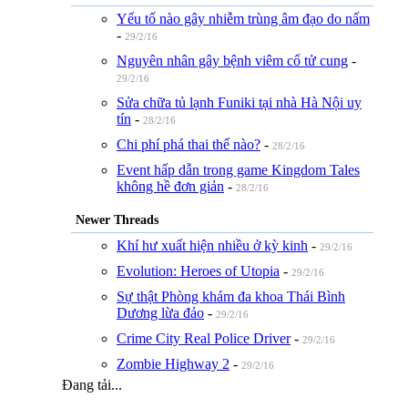
Yếu tố nào gây nhiễm trùng âm đạo do nấm
-
29/2/16
Nguyên nhân gây bệnh viêm cổ tử cung
-
29/2/16
Sửa chữa tủ lạnh Funiki tại nhà Hà Nội uy
tín
-
28/2/16
Chi phí phá thai thế nào?
-
28/2/16
Event hấp dẫn trong game Kingdom Tales
không hề đơn giản
-
28/2/16
Newer Threads
Khí hư xuất hiện nhiều ở kỳ kinh
-
29/2/16
Evolution: Heroes of Utopia
-
29/2/16
Sự thật Phòng khám đa khoa Thái Bình
Dương lừa đảo
-
29/2/16
Crime City Real Police Driver
-
29/2/16
Zombie Highway 2
-
29/2/16
Đang tải...