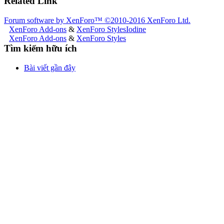
Related Link
Forum software by XenForo™
©2010-2016 XenForo Ltd.
XenForo Add-ons
&
XenForo Styles
Iodine
XenForo Add-ons
&
XenForo Styles
Tìm kiếm hữu ích
Bài viết gần đây