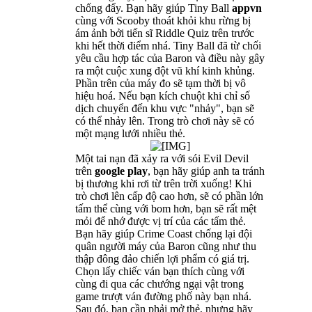
chống đẩy. Bạn hãy giúp Tiny Ball
appvn
cùng với Scooby thoát khỏi khu rừng bị
ám ảnh bởi tiến sĩ Riddle Quiz trên trước
khi hết thời điểm nhá. Tiny Ball đã từ chối
yêu cầu hợp tác của Baron và điều này gây
ra một cuộc xung đột vũ khí kinh khủng.
Phần trên của máy đo sẽ tạm thời bị vô
hiệu hoá. Nếu bạn kích chuột khi chỉ số
dịch chuyển đến khu vực "nhảy", bạn sẽ
có thể nhảy lên. Trong trò chơi này sẽ có
một mạng lưới nhiều thẻ.
Một tai nạn đã xảy ra với sói Evil Devil
trên
google play
, bạn hãy giúp anh ta tránh
bị thương khi rơi từ trên trời xuống! Khi
trò chơi lên cấp độ cao hơn, sẽ có phần lớn
tấm thể cùng với bom hơn, bạn sẽ rất mệt
mỏi để nhớ được vị trí của các tấm thẻ.
Bạn hãy giúp Crime Coast chống lại đội
quân người máy của Baron cũng như thu
thập đông đảo chiến lợi phẩm có giá trị.
Chọn lấy chiếc ván bạn thích cùng với
cùng đi qua các chướng ngại vật trong
game trượt ván đường phố này bạn nhá.
Sau đó, bạn cần phải mở thẻ, nhưng hãy