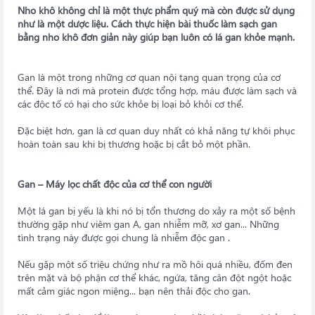
Nho khô không chỉ là một thực phẩm quý mà còn được sử dụng
như là một dược liệu. Cách thực hiện bài thuốc làm sạch gan
bằng nho khô đơn giản này giúp bạn luôn có lá gan khỏe mạnh.
Gan là một trong những cơ quan nội tạng quan trọng của cơ
thể. Đây là nơi mà protein được tổng hợp, máu được làm sạch và
các độc tố có hại cho sức khỏe bị loại bỏ khỏi cơ thể.
Đặc biệt hơn, gan là cơ quan duy nhất có khả năng tự khôi phục
hoàn toàn sau khi bị thương hoặc bị cắt bỏ một phần.
Gan – Máy lọc chất độc của cơ thể con người
Một lá gan bị yếu là khi nó bị tổn thương do xảy ra một số bệnh
thường gặp như viêm gan A, gan nhiễm mỡ, xơ gan... Những
tình trạng này được gọi chung là nhiễm độc gan .
Nếu gặp một số triệu chứng như ra mồ hôi quá nhiều, đốm đen
trên mặt và bộ phận cơ thể khác, ngứa, tăng cân đột ngột hoặc
mất cảm giác ngon miệng... bạn nên thải độc cho gan.