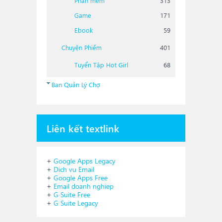
Phần mềm
313
Game
171
Ebook
59
Chuyện Phiếm
401
Tuyển Tập Hot Girl
68
Ban Quản Lý Chợ
Liên kết textlink
+
Google Apps Legacy
+
Dich vu Email
+
Google Apps Free
+
Email doanh nghiep
+
G Suite Free
+
G Suite Legacy