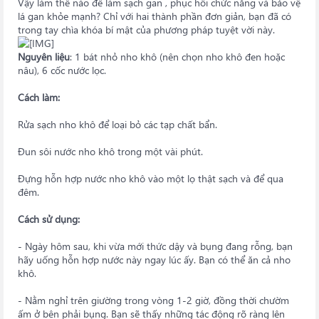
Vậy làm thế nào để làm sạch gan , phục hồi chức năng và bảo vệ
lá gan khỏe mạnh? Chỉ với hai thành phần đơn giản, bạn đã có
trong tay chìa khóa bí mật của phương pháp tuyệt vời này.
Nguyên liệu
: 1 bát nhỏ nho khô (nên chọn nho khô đen hoặc
nâu), 6 cốc nước lọc.
Cách làm:
Rửa sạch nho khô để loại bỏ các tạp chất bẩn.
Đun sôi nước nho khô trong một vài phút.
Đựng hỗn hợp nước nho khô vào một lọ thật sạch và để qua
đêm.
Cách sử dụng:
- Ngày hôm sau, khi vừa mới thức dậy và bụng đang rỗng, bạn
hãy uống hỗn hợp nước này ngay lúc ấy. Bạn có thể ăn cả nho
khô.
- Nằm nghỉ trên giường trong vòng 1-2 giờ, đồng thời chườm
ấm ở bên phải bụng. Bạn sẽ thấy những tác động rõ ràng lên