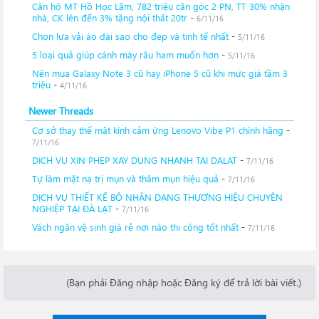
Căn hộ MT Hồ Học Lãm, 782 triệu căn góc 2 PN, TT 30% nhận
nhà, CK lên đến 3% tặng nội thất 20tr
-
6/11/16
Chọn lựa vải áo dài sao cho đẹp và tinh tế nhất
-
5/11/16
5 loại quả giúp cánh mày râu ham muốn hơn
-
5/11/16
Nên mua Galaxy Note 3 cũ hay iPhone 5 cũ khi mức giá tầm 3
triệu
-
4/11/16
Newer Threads
Cơ sở thay thế mặt kính cảm ứng Lenovo Vibe P1 chính hãng
-
7/11/16
DICH VU XIN PHEP XAY DUNG NHANH TAI DALAT
-
7/11/16
Tự làm mặt nạ trị mụn và thâm mụn hiệu quả
-
7/11/16
DỊCH VỤ THIẾT KẾ BỘ NHẬN DẠNG THƯƠNG HIỆU CHUYÊN
NGHIỆP TẠI ĐÀ LẠT
-
7/11/16
Vách ngăn vệ sinh giá rẻ nơi nào thi công tốt nhất
-
7/11/16
(Bạn phải Đăng nhập hoặc Đăng ký để trả lời bài viết.)