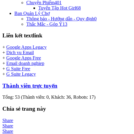
Chuyện Phiếm
401
Tuyển Tập Hot Girl
68
Ban Quản Lý Chợ
Thông báo - Hướng dẫn - Quy định
0
Thắc Mắc - Góp Ý
13
Liên kết textlink
+
Google Apps Legacy
+
Dich vu Email
+
Google Apps Free
+
Email doanh nghiep
+
G Suite Free
+
G Suite Legacy
Thành viên trực tuyến
Tổng: 53 (Thành viên: 0, Khách: 36, Robots: 17)
Chia sẻ trang này
Share
Share
Share