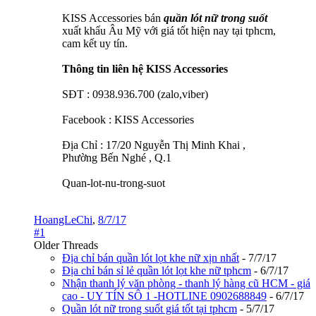
KISS Accessories bán
quần lót nữ trong suốt
xuất khẩu Âu Mỹ với giá tốt hiện nay tại tphcm,
cam kết uy tín.
Thông tin liên hệ KISS Accessories
SĐT : 0938.936.700 (zalo,viber)
Facebook : KISS Accessories
Địa Chỉ : 17/20 Nguyễn Thị Minh Khai ,
Phường Bến Nghé , Q.1
Quan-lot-nu-trong-suot
HoangLeChi
,
8/7/17
#1
Older Threads
Địa chỉ bán quần lót lọt khe nữ xịn nhất
-
7/7/17
Địa chỉ bán sỉ lẻ quần lót lọt khe nữ tphcm
-
6/7/17
Nhận thanh lý văn phòng - thanh lý hàng cũ HCM - giá
cao - UY TÍN SÔ 1 -HOTLINE 0902688849
-
6/7/17
Quần lót nữ trong suốt giá tốt tại tphcm
-
5/7/17