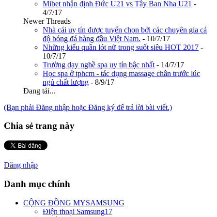
Mibet nhận định Đức U21 vs Tây Ban Nha U21
-
4/7/17
Newer Threads
Nhà cái uy tín được tuyển chọn bởi các chuyên gia cá
độ bóng đá hàng đầu Việt Nam.
-
10/7/17
Những kiểu quần lót nữ trong suốt siêu HOT 2017
-
10/7/17
Trường dạy nghề spa uy tín bậc nhất
-
14/7/17
Học spa ở tphcm - tác dụng massage chân trước lúc
ngủ chất lượng
-
8/9/17
Đang tải...
(Bạn phải Đăng nhập hoặc Đăng ký để trả lời bài viết.)
Chia sẻ trang này
Đăng nhập
Danh mục chính
CỘNG ĐỒNG MYSAMSUNG
Điện thoại Samsung
17