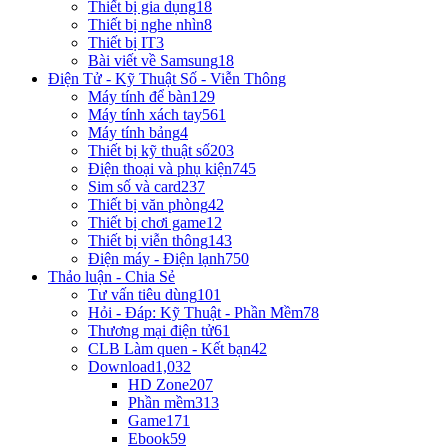
Thiết bị gia dụng
18
Thiết bị nghe nhìn
8
Thiết bị IT
3
Bài viết về Samsung
18
Điện Tử - Kỹ Thuật Số - Viễn Thông
Máy tính để bàn
129
Máy tính xách tay
561
Máy tính bảng
4
Thiết bị kỹ thuật số
203
Điện thoại và phụ kiện
745
Sim số và card
237
Thiết bị văn phòng
42
Thiết bị chơi game
12
Thiết bị viễn thông
143
Điện máy - Điện lạnh
750
Thảo luận - Chia Sẻ
Tư vấn tiêu dùng
101
Hỏi - Đáp: Kỹ Thuật - Phần Mềm
78
Thương mại điện tử
61
CLB Làm quen - Kết bạn
42
Download
1,032
HD Zone
207
Phần mềm
313
Game
171
Ebook
59