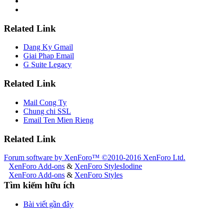
Related Link
Dang Ky Gmail
Giai Phap Email
G Suite Legacy
Related Link
Mail Cong Ty
Chung chi SSL
Email Ten Mien Rieng
Related Link
Forum software by XenForo™
©2010-2016 XenForo Ltd.
XenForo Add-ons
&
XenForo Styles
Iodine
XenForo Add-ons
&
XenForo Styles
Tìm kiếm hữu ích
Bài viết gần đây