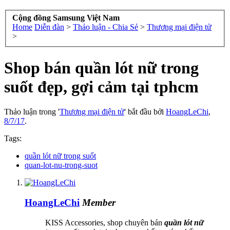
Cộng đồng Samsung Việt Nam
Home
Diễn đàn
>
Thảo luận - Chia Sẻ
>
Thương mại điện tử
>
Shop bán quần lót nữ trong
suốt đẹp, gợi cảm tại tphcm
Thảo luận trong '
Thương mại điện tử
' bắt đầu bởi
HoangLeChi
,
8/7/17
.
Tags:
quần lót nữ trong suốt
quan-lot-nu-trong-suot
HoangLeChi
Member
KISS Accessories, shop chuyên bán
quần lót nữ